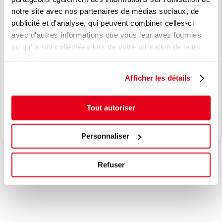
notre site avec nos partenaires de médias sociaux, de
NOUVEAU
publicité et d'analyse, qui peuvent combiner celles-ci
AJOUTER À LA LISTE D'ENVIES
avec d'autres informations que vous leur avez fournies
LE TPMS, EN TOUTE SIMPLICITÉ.
ou qu'ils ont collectées lors de votre utilisation de leurs
L’EXCELLENCE JAPONAISE AU
services.
COEUR DE VOS SOLUTIONS TPMS.
Afficher les détails
Je découvre
Tout autoriser
Personnaliser
1000670
Refuser
CLOU BI COLLERETTES D.8 mm L 15.5 (X1000)