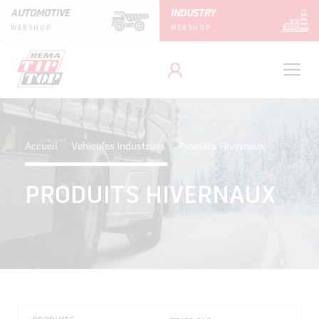
AUTOMOTIVE
INDUSTRY
WEBSHOP
WEBSHOP
Accueil
Vehicules Industriels
Produits Hivernaux
PRODUITS HIVERNAUX