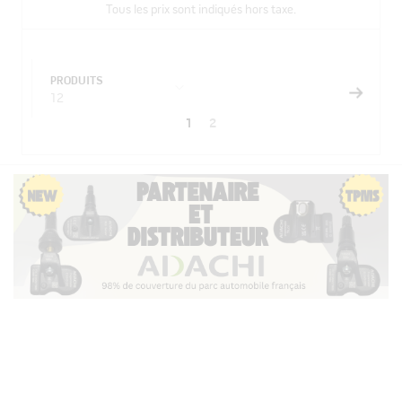
Tous les prix sont indiqués hors taxe.
PRODUITS
12
Vous
Page
1
2
Page
lisez
actuellement
la
page