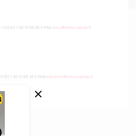
e
+33 (0) 1 30 13 99 36
E-Mail
auto@rema-tiptop.fr
3 (0) 1 30 13 99 30
E-Mail
industrie@rema-tiptop.fr