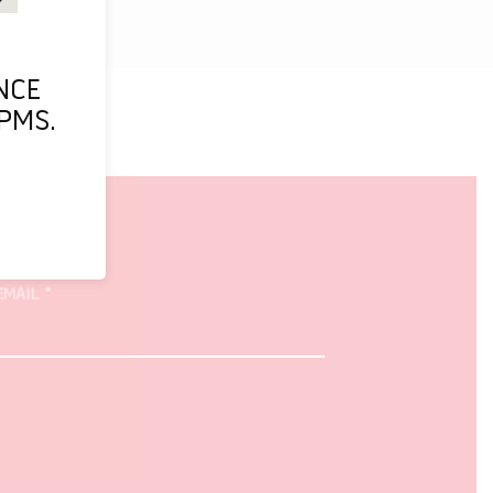
NCE
PMS.
EMAIL