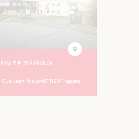
REMA TIP TOP FRANCE
8 Rue Jean Rostand78190 Trappes