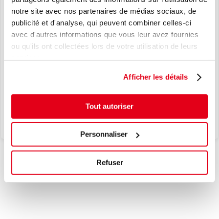
notre site avec nos partenaires de médias sociaux, de
NOUVEAU
publicité et d'analyse, qui peuvent combiner celles-ci
AJOUTER À LA LISTE D'ENVIES
avec d'autres informations que vous leur avez fournies
LE TPMS, EN TOUTE SIMPLICITÉ.
ou qu'ils ont collectées lors de votre utilisation de leurs
L’EXCELLENCE JAPONAISE AU
services.
COEUR DE VOS SOLUTIONS TPMS.
Afficher les détails
Je découvre
Tout autoriser
Personnaliser
2129480
Refuser
VISSE ET DEVISSE MECANISME & BOUCHON