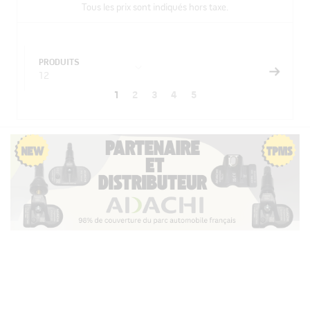
Tous les prix sont indiqués hors taxe.
PRODUITS
12
Vous
Page
Page
Page
Page
1
2
3
4
5
Page
lisez
actuellement
la
page