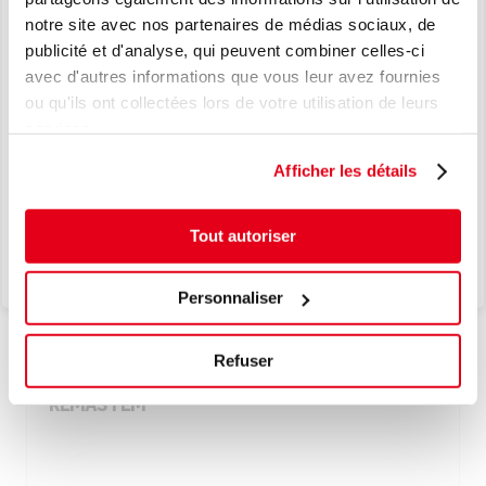
notre site avec nos partenaires de médias sociaux, de
NOUVEAU
publicité et d'analyse, qui peuvent combiner celles-ci
AJOUTER À LA LISTE D'ENVIES
avec d'autres informations que vous leur avez fournies
LE TPMS, EN TOUTE SIMPLICITÉ.
ou qu'ils ont collectées lors de votre utilisation de leurs
L’EXCELLENCE JAPONAISE AU
services.
COEUR DE VOS SOLUTIONS TPMS.
Afficher les détails
Je découvre
Tout autoriser
Personnaliser
5111808
Refuser
OUTIL D'INSERTION POUR MINICOMBI ET
REMASTEM