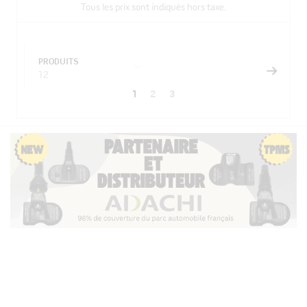
Tous les prix sont indiqués hors taxe.
PRODUITS
12
Vous
Page
Page
1
2
3
Page
lisez
actuellement
la
page