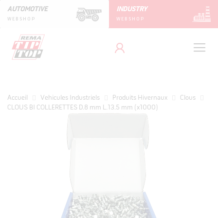
AUTOMOTIVE
INDUSTRY
WEBSHOP
WEBSHOP
Accueil
Vehicules Industriels
Produits Hivernaux
Clous
CLOUS BI COLLERETTES D.8 mm L.13.5 mm (x1000)
Skip
to
the
end
of
the
images
gallery