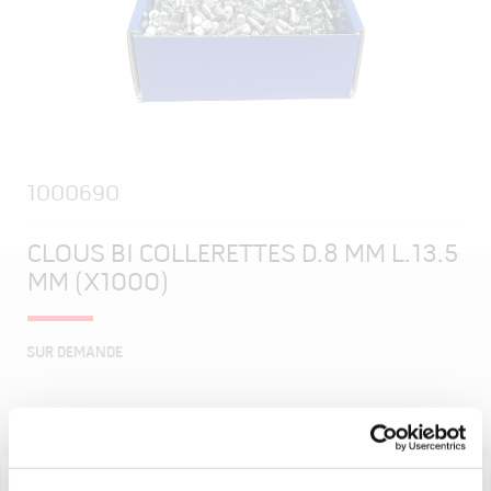
Skip
to
the
beginning
1000690
of
the
images
CLOUS BI COLLERETTES D.8 MM L.13.5
gallery
MM (X1000)
SUR DEMANDE