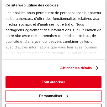
Livraison gratuite à partir de
150 €. Supplément de
Ce site web utilise des cookies.
25 €
pour les commandes <150 €
Les cookies nous permettent de personnaliser le contenu
et les annonces, d'offrir des fonctionnalités relatives aux
Des questions sur le produit?
médias sociaux et d'analyser notre trafic. Nous
+33 (0) 130 13 99 36
partageons également des informations sur l'utilisation de
notre site avec nos partenaires de médias sociaux, de
NOUVEAU
publicité et d'analyse, qui peuvent combiner celles-ci
avec d'autres informations que vous leur avez fournies
PLUS D'INFORMATION
LE TPMS, EN TOUTE SIMPLICITÉ.
ou qu'ils ont collectées lors de votre utilisation de leurs
L’EXCELLENCE JAPONAISE AU
services.
COEUR DE VOS SOLUTIONS TPMS.
Afficher les détails
Je découvre
Tout autoriser
PRODUITS APPARENTÉS
Personnaliser