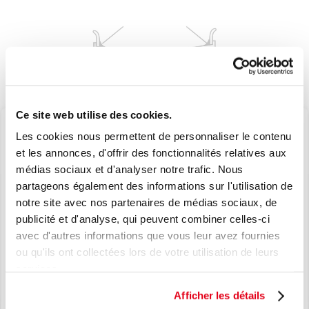
Skip
to
the
Ce site web utilise des cookies.
beginning
5632040
Les cookies nous permettent de personnaliser le contenu
of
et les annonces, d'offrir des fonctionnalités relatives aux
the
médias sociaux et d'analyser notre trafic. Nous
images
JOINTS D'ÉTANCHÉITÉ GC TYPE O
gallery
partageons également des informations sur l'utilisation de
JANTE 25' D. 9.5MM (VENDUS PAR 2)
notre site avec nos partenaires de médias sociaux, de
NOUVEAU
publicité et d'analyse, qui peuvent combiner celles-ci
avec d'autres informations que vous leur avez fournies
SUR DEMANDE
LE TPMS, EN TOUTE SIMPLICITÉ.
ou qu'ils ont collectées lors de votre utilisation de leurs
L’EXCELLENCE JAPONAISE AU
services.
COEUR DE VOS SOLUTIONS TPMS.
Afficher les détails