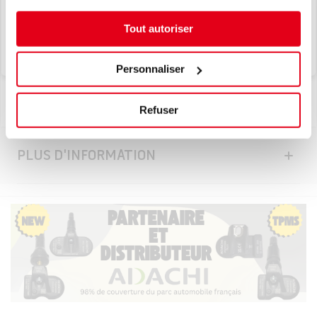
Je découvre
Livraison gratuite à partir de
150 €. Supplément de
Tout autoriser
25 €
pour les commandes <150 €
Personnaliser
Des questions sur le produit?
+33 (0) 130 13 99 36
Refuser
PLUS D'INFORMATION