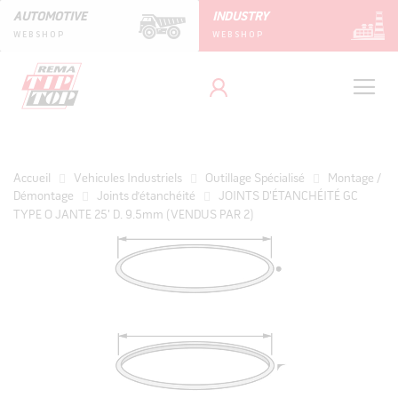
AUTOMOTIVE
INDUSTRY
WEBSHOP
WEBSHOP
Accueil
Vehicules Industriels
Outillage Spécialisé
Montage /
Démontage
Joints d’étanchéité
JOINTS D'ÉTANCHÉITÉ GC
TYPE O JANTE 25' D. 9.5mm (VENDUS PAR 2)
Skip
to
the
end
of
the
images
gallery