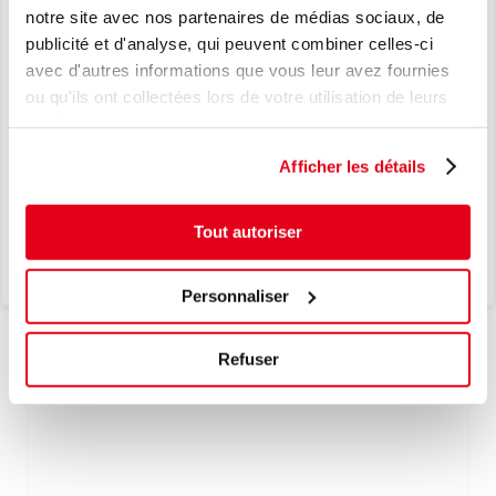
notre site avec nos partenaires de médias sociaux, de
NOUVEAU
publicité et d'analyse, qui peuvent combiner celles-ci
AJOUTER À LA LISTE D'ENVIES
avec d'autres informations que vous leur avez fournies
LE TPMS, EN TOUTE SIMPLICITÉ.
ou qu'ils ont collectées lors de votre utilisation de leurs
L’EXCELLENCE JAPONAISE AU
services.
COEUR DE VOS SOLUTIONS TPMS.
Afficher les détails
Je découvre
Tout autoriser
Personnaliser
5932001
Refuser
SAVON A MAIN TOP CLEAN (TUBE DE 250ml)