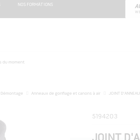
S
NOS FORMATIONS
A
W
es du moment
/ Démontage
Anneaux de gonflage et canons à air
JOINT D'ANNEAU
5194203
JOINT D'