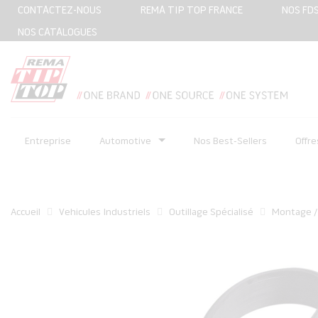
CONTACTEZ-NOUS
REMA TIP TOP FRANCE
NOS FD
NOS CATALOGUES
Entreprise
Automotive
Nos Best-Sellers
Offr
Accueil
Vehicules Industriels
Outillage Spécialisé
Montage 
Skip
to
the
end
of
the
images