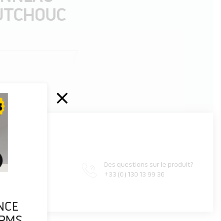
OUTCHOUC
rtir de
Des questions sur le produit?
 25 €
+33 (0) 130 13 99 36
<150 €
NCE