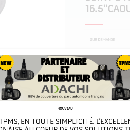
16.5''CA
SUR DEMANDE
Livraison gratuite à pa
150 €. Supplément de
pour les commandes 
NOUVEAU
 TPMS, EN TOUTE SIMPLICITÉ. L’EXCELLE