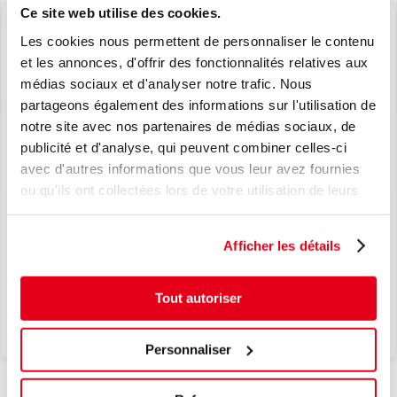
25 €
pour les commandes <150 €
Ce site web utilise des cookies.
Les cookies nous permettent de personnaliser le contenu
Des questions sur le produit?
et les annonces, d'offrir des fonctionnalités relatives aux
+33 (0) 130 13 99 36
médias sociaux et d'analyser notre trafic. Nous
partageons également des informations sur l'utilisation de
notre site avec nos partenaires de médias sociaux, de
NOUVEAU
publicité et d'analyse, qui peuvent combiner celles-ci
PLUS D'INFORMATION
avec d'autres informations que vous leur avez fournies
LE TPMS, EN TOUTE SIMPLICITÉ.
ou qu'ils ont collectées lors de votre utilisation de leurs
L’EXCELLENCE JAPONAISE AU
services.
COEUR DE VOS SOLUTIONS TPMS.
Afficher les détails
Je découvre
Tout autoriser
PRODUITS APPARENTÉS
Personnaliser