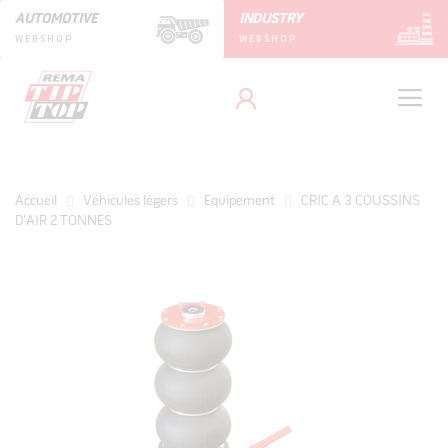
AUTOMOTIVE
INDUSTRY
WEBSHOP
WEBSHOP
Accueil
Véhicules légers
Equipement
CRIC A 3 COUSSINS
D'AIR 2 TONNES
Skip
to
the
end
of
the
images
gallery