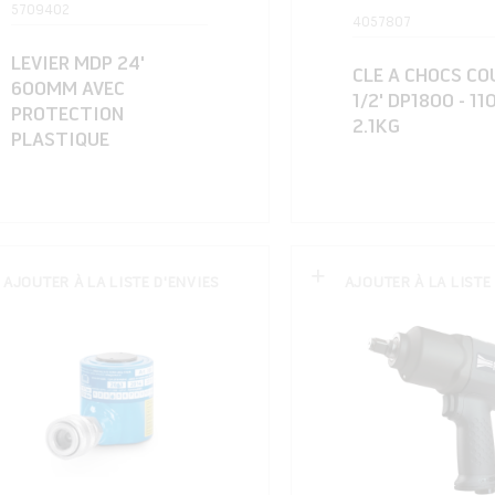
5709402
4057807
LEVIER MDP 24'
CLE A CHOCS CO
600MM AVEC
1/2' DP1800 - 11
PROTECTION
2.1KG
PLASTIQUE
AJOUTER À LA LISTE D'ENVIES
AJOUTER À LA LISTE