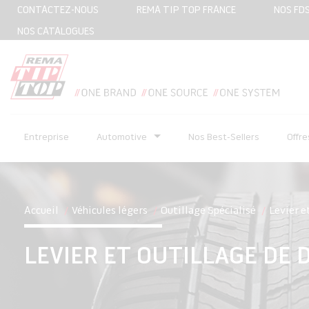
CONTACTEZ-NOUS
REMA TIP TOP FRANCE
NOS FD
NOS CATALOGUES
Entreprise
Automotive
Nos Best-Sellers
Offr
Accueil
Véhicules légers
Outillage Spécialisé
Levier e
LEVIER ET OUTILLAGE DE