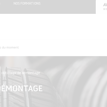
S
NOS FORMATIONS
A
W
es du moment
t outillage de démontage
 DÉMONTAGE