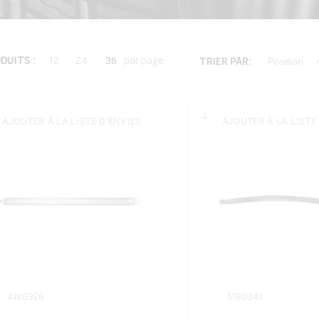
DUITS
12
24
36
par page
TRIER PAR
AJOUTER À LA LISTE D'ENVIES
AJOUTER À LA LISTE
4180326
5180341