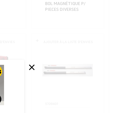
BOL MAGNÉTIQUE P/
PIECES DIVERSES
 D'ENVIES
AJOUTER À LA LISTE D'ENVIES
5709401