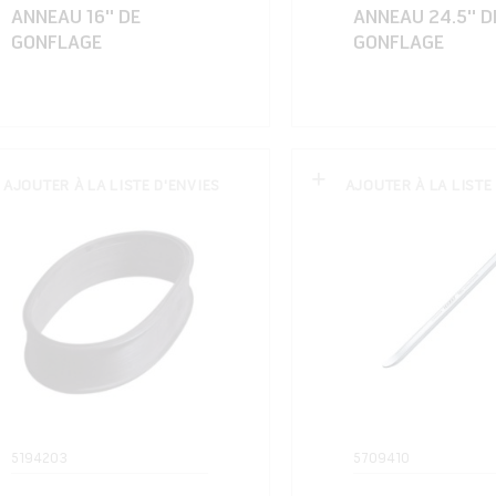
ANNEAU 16'' DE
ANNEAU 24.5'' D
GONFLAGE
GONFLAGE
AJOUTER À LA LISTE D'ENVIES
AJOUTER À LA LISTE
5194203
5709410