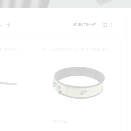
Par
VOIR COMME
ordre
décroissant
 D'ENVIES
AJOUTER À LA LISTE D'ENVIES
5193730