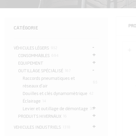
PRO
CATÉGORIE
articles
VÉHICULES LÉGERS
952
articles
CONSOMMABLES
694
EQUIPEMENT
articles
OUTILLAGE SPÉCIALISÉ
167
Raccords pneumatiques et
articles
65
réseaux d’air
articles
Douilles et clés dynamomètrique
42
articles
Éclairage
14
articles
Levier et outillage de démontage
35
articles
PRODUITS HIVERNAUX
16
articles
VEHICULES INDUSTRIELS
1318