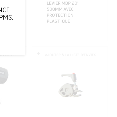
LEVIER MDP 20'
8854
NCE
500MM AVEC
PROTECTION
PMS.
PLASTIQUE
 D'ENVIES
AJOUTER À LA LISTE D'ENVIES