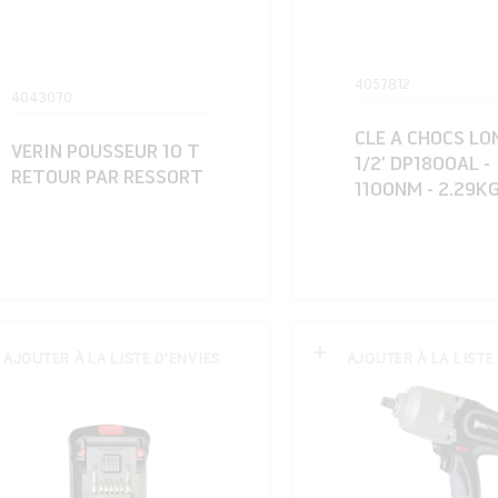
4057812
4043070
CLE A CHOCS LO
VERIN POUSSEUR 10 T
1/2’ DP1800AL -
RETOUR PAR RESSORT
1100NM - 2.29K
AJOUTER À LA LISTE D'ENVIES
AJOUTER À LA LISTE