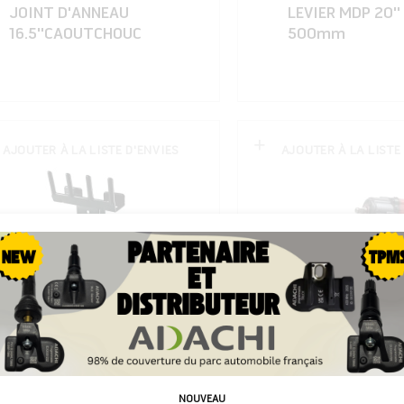
JOINT D'ANNEAU
LEVIER MDP 20''
16.5''CAOUTCHOUC
500mm
AJOUTER À LA LISTE D'ENVIES
AJOUTER À LA LISTE
4058854
8717390
NOUVEAU