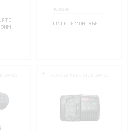
4008999
URTE
PINCE DE MONTAGE
00NM -
 D'ENVIES
AJOUTER À LA LISTE D'ENVIES