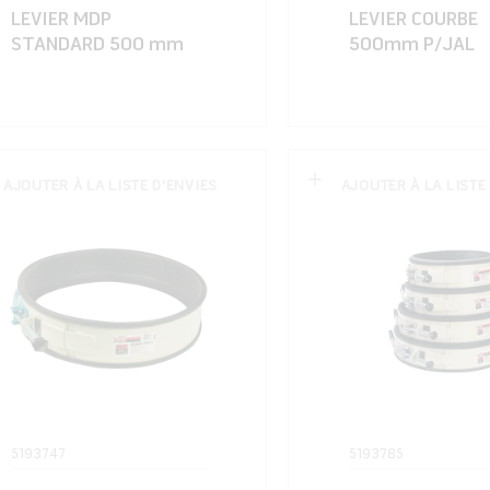
LEVIER MDP
LEVIER COURBE
STANDARD 500 mm
500mm P/JAL
AJOUTER À LA LISTE D'ENVIES
AJOUTER À LA LISTE
5193747
5193785