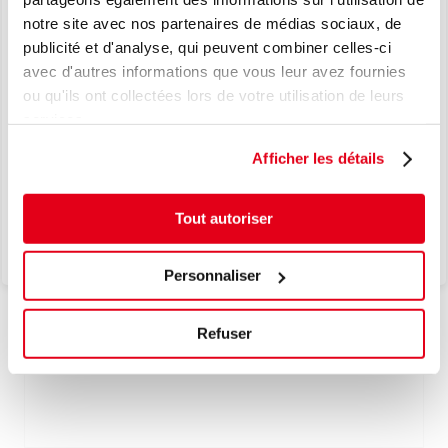
notre site avec nos partenaires de médias sociaux, de
NOUVEAU
publicité et d'analyse, qui peuvent combiner celles-ci
AJOUTER À LA LISTE D'ENVIES
avec d'autres informations que vous leur avez fournies
LE TPMS, EN TOUTE SIMPLICITÉ.
ou qu'ils ont collectées lors de votre utilisation de leurs
L’EXCELLENCE JAPONAISE AU
services.
COEUR DE VOS SOLUTIONS TPMS.
Afficher les détails
Je découvre
Tout autoriser
Personnaliser
5623950
Refuser
ALLIGOTOR PAD SENS.IT